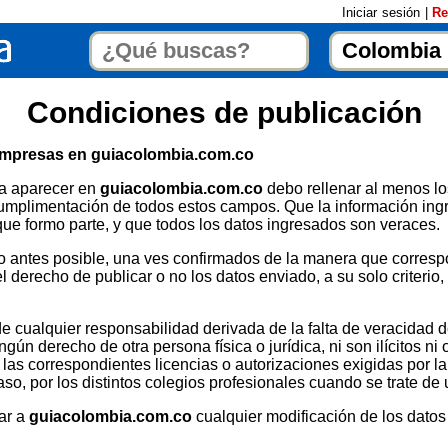
Iniciar sesión
|
Re
Condiciones de publicación
empresas en
guiacolombia.com.co
ra aparecer en
guiacolombia.com.co
debo rellenar al menos lo
 cumplimentación de todos estos campos. Que la información in
ue formo parte, y que todos los datos ingresados son veraces.
t lo antes posible, una ves confirmados de la manera que corres
l derecho de publicar o no los datos enviado, a su solo criterio,
e cualquier responsabilidad derivada de la falta de veracidad de
ún derecho de otra persona física o jurídica, ni son ilícitos ni
n las correspondientes licencias o autorizaciones exigidas por l
aso, por los distintos colegios profesionales cuando se trate de
ar a
guiacolombia.com.co
cualquier modificación de los datos