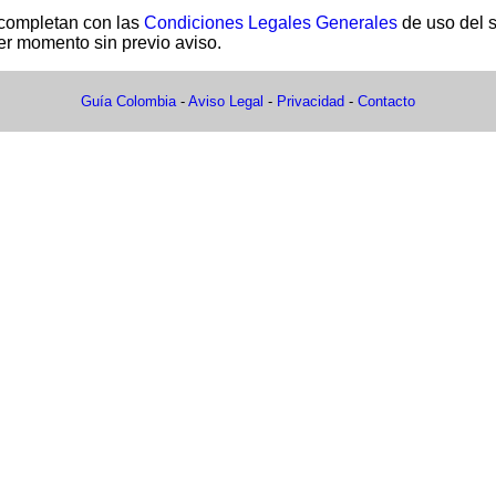
 completan con las
Condiciones Legales Generales
de uso del s
er momento sin previo aviso.
Guía Colombia
-
Aviso Legal
-
Privacidad
-
Contacto